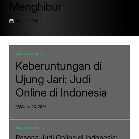
Indonesia
Menghibur
Indonesia
Online di Indonesia
March 23, 2026
March 8, 2026
February 21, 2026
February 6, 2026
Posted
Posted
Posted
Posted
on
on
on
on
UNCATEGORIZED
POSTED
IN
Keberuntungan di
Ujung Jari: Judi
Online di Indonesia
March 23, 2026
Posted
on
UNCATEGORIZED
POSTED
IN
Pesona Judi Online di Indonesia: