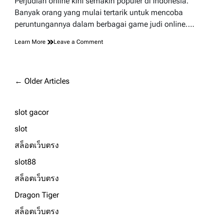
Perjudian online kini semakin populer di Indonesia.
time
Banyak orang yang mulai tertarik untuk mencoba
peruntungannya dalam berbagai game judi online.…
on
Learn More
Leave a Comment
Berkembang
Pesatnya
Industri
Judi
Posts
←
Older Articles
Online
navigation
di
Indonesia
slot gacor
slot
สล็อตเว็บตรง
slot88
สล็อตเว็บตรง
Dragon Tiger
สล็อตเว็บตรง