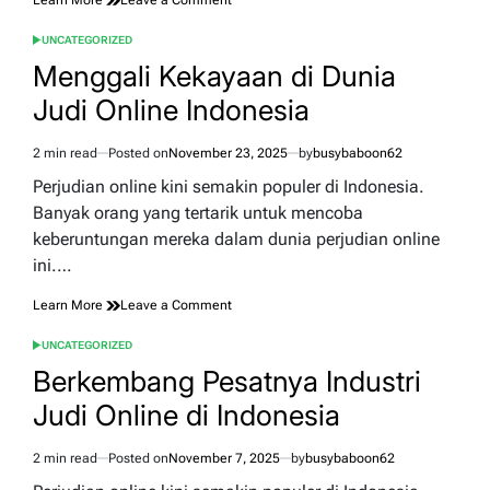
Learn More
Leave a Comment
Menggali
Rejeki
UNCATEGORIZED
POSTED
dari
IN
Menggali Kekayaan di Dunia
Agen
Judi
Judi Online Indonesia
Online
di
2 min read
Posted on
November 23, 2025
by
busybaboon62
Indonesia
Estimated
read
Perjudian online kini semakin populer di Indonesia.
time
Banyak orang yang tertarik untuk mencoba
keberuntungan mereka dalam dunia perjudian online
ini.…
on
Learn More
Leave a Comment
Menggali
Kekayaan
UNCATEGORIZED
POSTED
di
IN
Berkembang Pesatnya Industri
Dunia
Judi
Judi Online di Indonesia
Online
Indonesia
2 min read
Posted on
November 7, 2025
by
busybaboon62
Estimated
read