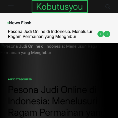
Skip
Kobutusyou
to
content
News Flash
Keberuntungan di Ujung Jari: Judi Online di
Pesona Judi Online di Indonesia: Menelusuri
Menggali Kekayaan dari Dunia Judi Online di
Keberuntungan di Ujung Jari: Fenomena Judi
Menjelajah Dunia Judi Online di Indonesia:
Menelusuri Kekayaan di Dunia Judi Online
Keberagaman Perjudian Online di Indonesia
Indonesia
Ragam Permainan yang Menghibur
Indonesia
Online di Indonesia
Dari Slot Online Hingga Taruhan Bola
Indonesia
UNCATEGORIZED
POSTED
IN
Pesona Judi Online di
UNCATEGORIZED
UNCATEGORIZED
UNCATEGORIZED
POSTED
POSTED
POSTED
IN
IN
IN
Keberuntungan di Ujung
Indonesia: Menelusuri
Menggali Kekayaan dari
Keberuntungan di Ujung
Jari: Judi Online di
Ragam Permainan yang
Dunia Judi Online di
Jari: Fenomena Judi