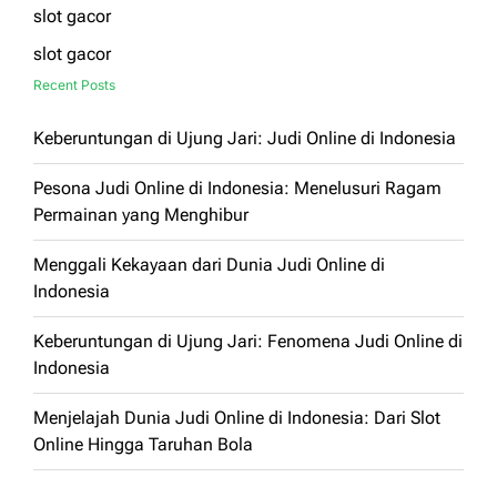
slot gacor
slot gacor
Recent Posts
Keberuntungan di Ujung Jari: Judi Online di Indonesia
Pesona Judi Online di Indonesia: Menelusuri Ragam
Permainan yang Menghibur
Menggali Kekayaan dari Dunia Judi Online di
Indonesia
Keberuntungan di Ujung Jari: Fenomena Judi Online di
Indonesia
Menjelajah Dunia Judi Online di Indonesia: Dari Slot
Online Hingga Taruhan Bola