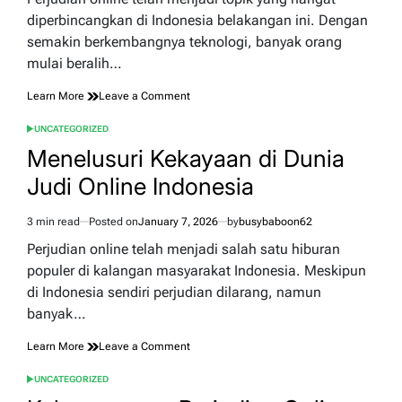
time
diperbincangkan di Indonesia belakangan ini. Dengan
semakin berkembangnya teknologi, banyak orang
mulai beralih…
on
Learn More
Leave a Comment
Menjelajah
Dunia
UNCATEGORIZED
POSTED
Judi
IN
Menelusuri Kekayaan di Dunia
Online
di
Judi Online Indonesia
Indonesia:
Dari
3 min read
Posted on
January 7, 2026
by
busybaboon62
Slot
Estimated
Online
read
Perjudian online telah menjadi salah satu hiburan
Hingga
time
populer di kalangan masyarakat Indonesia. Meskipun
Taruhan
Bola
di Indonesia sendiri perjudian dilarang, namun
banyak…
on
Learn More
Leave a Comment
Menelusuri
Kekayaan
UNCATEGORIZED
POSTED
di
IN