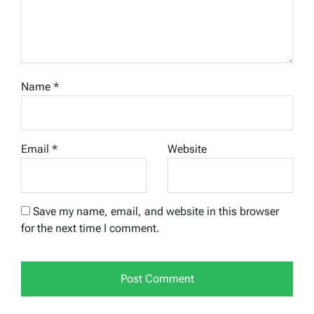
Name
*
Email
*
Website
Save my name, email, and website in this browser
for the next time I comment.