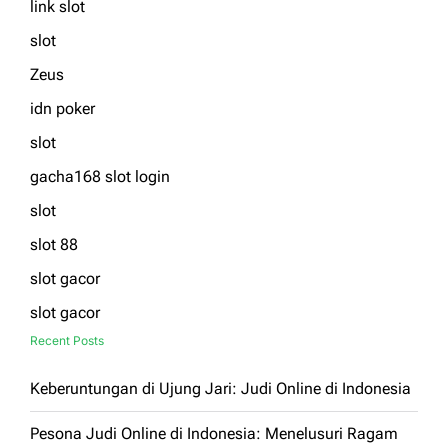
link slot
slot
Zeus
idn poker
slot
gacha168 slot login
slot
slot 88
slot gacor
slot gacor
Recent Posts
Keberuntungan di Ujung Jari: Judi Online di Indonesia
Pesona Judi Online di Indonesia: Menelusuri Ragam