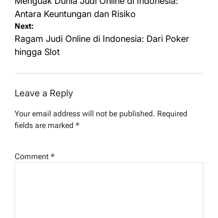
navigation
Menguak Dunia Judi Online di Indonesia:
Antara Keuntungan dan Risiko
Next:
Ragam Judi Online di Indonesia: Dari Poker
hingga Slot
Leave a Reply
Your email address will not be published.
Required
fields are marked
*
Comment
*