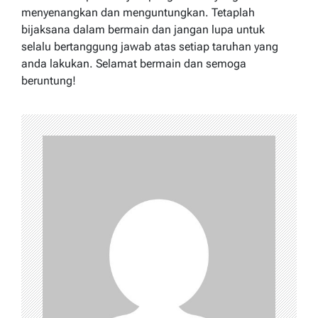
menyenangkan dan menguntungkan. Tetaplah
bijaksana dalam bermain dan jangan lupa untuk
selalu bertanggung jawab atas setiap taruhan yang
anda lakukan. Selamat bermain dan semoga
beruntung!