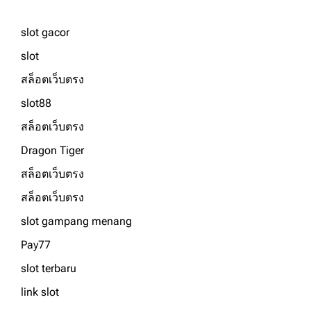
slot gacor
slot
สล็อตเว็บตรง
slot88
สล็อตเว็บตรง
Dragon Tiger
สล็อตเว็บตรง
สล็อตเว็บตรง
slot gampang menang
Pay77
slot terbaru
link slot